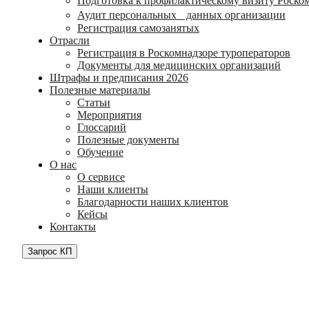
Подготовка к профилактическому визиту Роско
Аудит персональных данных организации
Регистрация самозанятых
Отрасли
Регистрация в Роскомнадзоре туроператоров
Документы для медицинских организаций
Штрафы и предписания 2026
Полезные материалы
Статьи
Мероприятия
Глоссарий
Полезные документы
Обучение
О нас
О сервисе
Наши клиенты
Благодарности наших клиентов
Кейсы
Контакты
Запрос КП