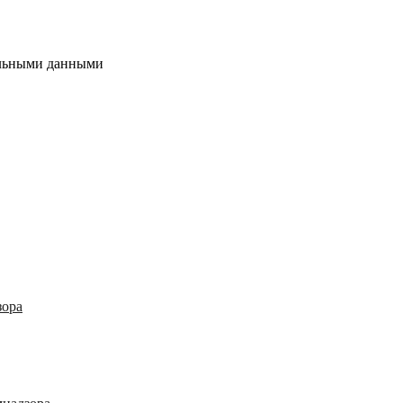
альными данными
зора