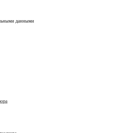
альными данными
зора