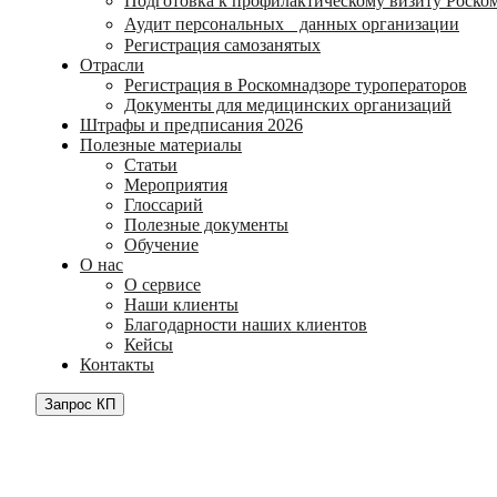
Подготовка к профилактическому визиту Роско
Аудит персональных данных организации
Регистрация самозанятых
Отрасли
Регистрация в Роскомнадзоре туроператоров
Документы для медицинских организаций
Штрафы и предписания 2026
Полезные материалы
Статьи
Мероприятия
Глоссарий
Полезные документы
Обучение
О нас
О сервисе
Наши клиенты
Благодарности наших клиентов
Кейсы
Контакты
Запрос КП